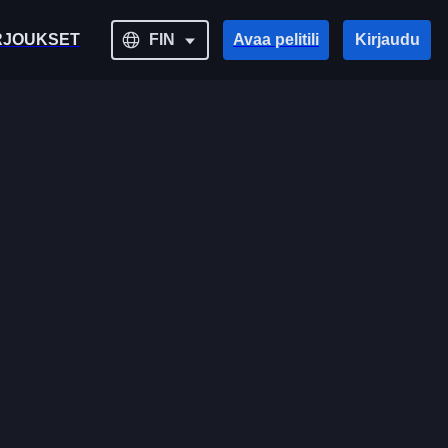
RJOUKSET
FIN
Avaa pelitili
Kirjaudu