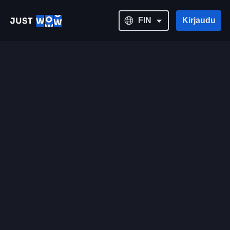
FIN
Kirjaudu