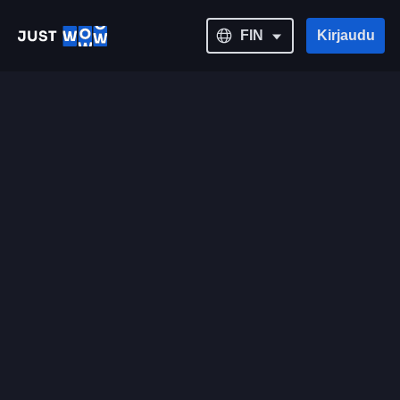
FIN
Kirjaudu