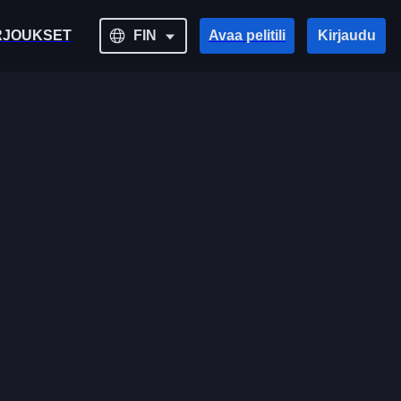
RJOUKSET
FIN
Avaa pelitili
Kirjaudu