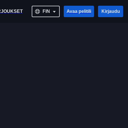
RJOUKSET
FIN
Avaa pelitili
Kirjaudu