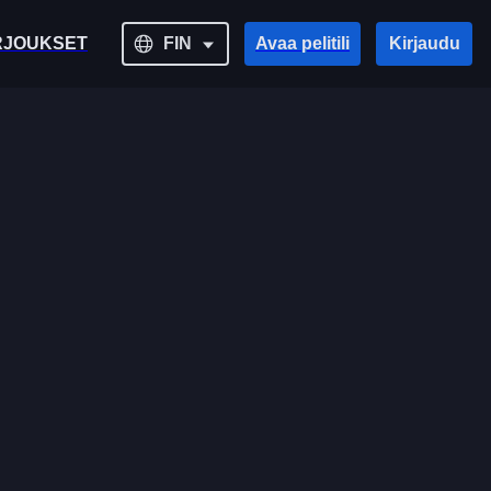
RJOUKSET
FIN
Avaa pelitili
Kirjaudu