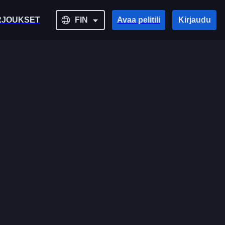
RJOUKSET
FIN
Avaa pelitili
Kirjaudu