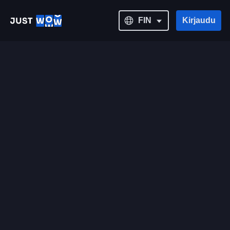
FIN
Kirjaudu