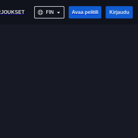
RJOUKSET
FIN
Avaa pelitili
Kirjaudu