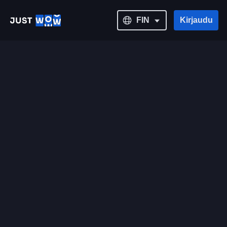
FIN
Kirjaudu