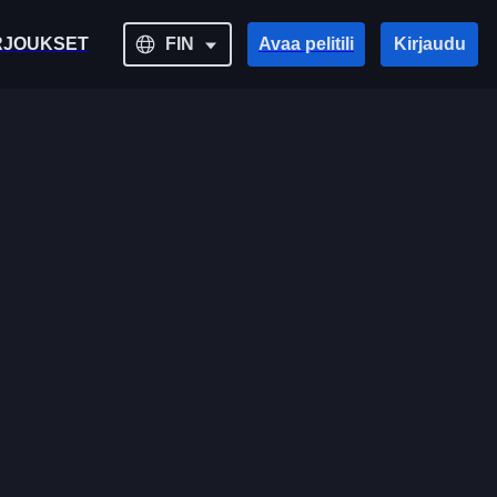
RJOUKSET
FIN
Avaa pelitili
Kirjaudu