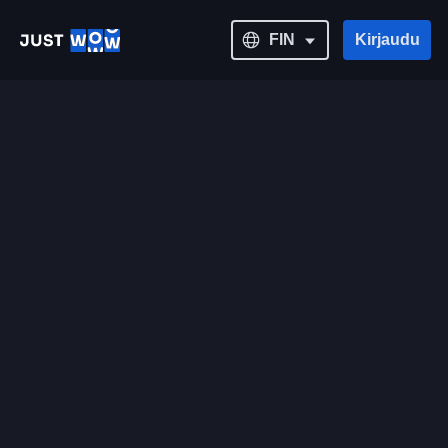
FIN
Kirjaudu