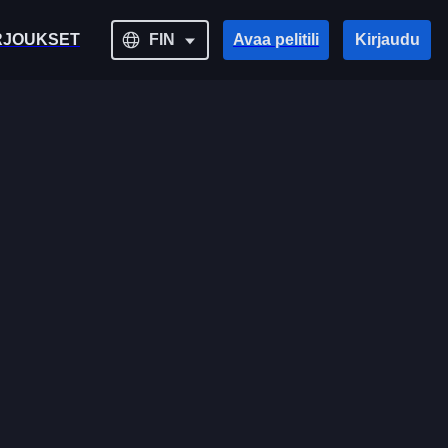
RJOUKSET
FIN
Avaa pelitili
Kirjaudu