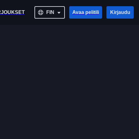
RJOUKSET
FIN
Avaa pelitili
Kirjaudu