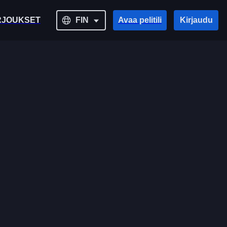
RJOUKSET
FIN
Avaa pelitili
Kirjaudu