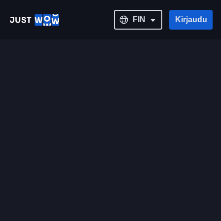
FIN
Kirjaudu