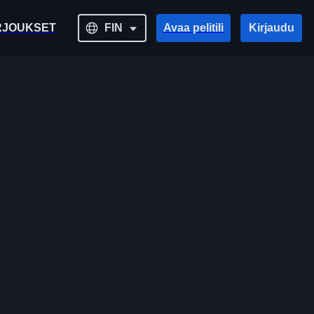
RJOUKSET
FIN
Avaa pelitili
Kirjaudu