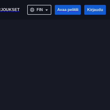
RJOUKSET
FIN
Avaa pelitili
Kirjaudu