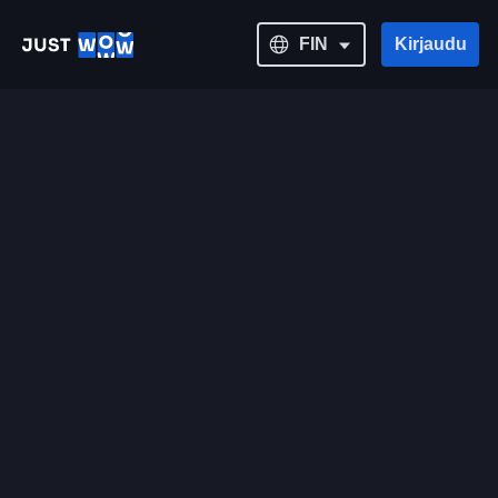
FIN
Kirjaudu