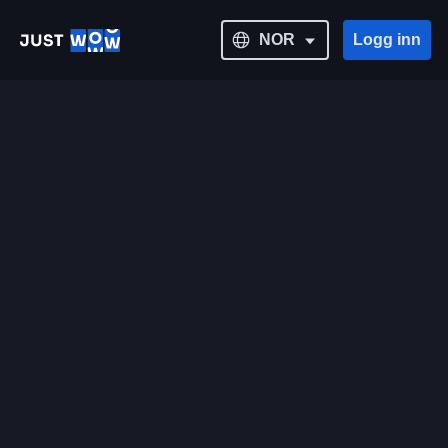
NOR
Logg inn