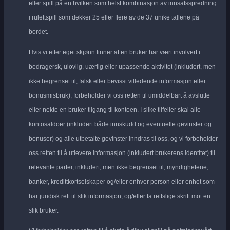
eller spill på en hvilken som helst kombinasjon av innsatsspredning
i rulettspill som dekker 25 eller flere av de 37 unike tallene på
bordet.
Hvis vi etter eget skjønn finner at en bruker har vært involvert i
bedragersk, ulovlig, uærlig eller upassende aktivitet (inkludert, men
ikke begrenset til, falsk eller bevisst villedende informasjon eller
bonusmisbruk), forbeholder vi oss retten til umiddelbart å avslutte
eller nekte en bruker tilgang til kontoen. I slike tilfeller skal alle
kontosaldoer (inkludert både innskudd og eventuelle gevinster og
bonuser) og alle utbetalte gevinster inndras til oss, og vi forbeholder
oss retten til å utlevere informasjon (inkludert brukerens identitet) til
relevante parter, inkludert, men ikke begrenset til, myndighetene,
banker, kredittkortselskaper og/eller enhver person eller enhet som
har juridisk rett til slik informasjon, og/eller ta rettslige skritt mot en
slik bruker.