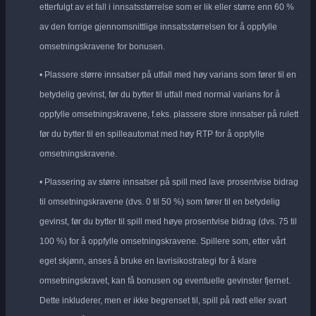
etterfulgt av et fall i innsatsstørrelse som er lik eller større enn 60 %
av den forrige gjennomsnittlige innsatsstørrelsen for å oppfylle
omsetningskravene for bonusen.
• Plassere større innsatser på utfall med høy varians som fører til en
betydelig gevinst, før du bytter til utfall med normal varians for å
oppfylle omsetningskravene, f.eks. plassere store innsatser på rulett
før du bytter til en spilleautomat med høy RTP for å oppfylle
omsetningskravene.
• Plassering av større innsatser på spill med lave prosentvise bidrag
til omsetningskravene (dvs. 0 til 50 %) som fører til en betydelig
gevinst, før du bytter til spill med høye prosentvise bidrag (dvs. 75 til
100 %) for å oppfylle omsetningskravene. Spillere som, etter vårt
eget skjønn, anses å bruke en lavrisikostrategi for å klare
omsetningskravet, kan få bonusen og eventuelle gevinster fjernet.
Dette inkluderer, men er ikke begrenset til, spill på rødt eller svart