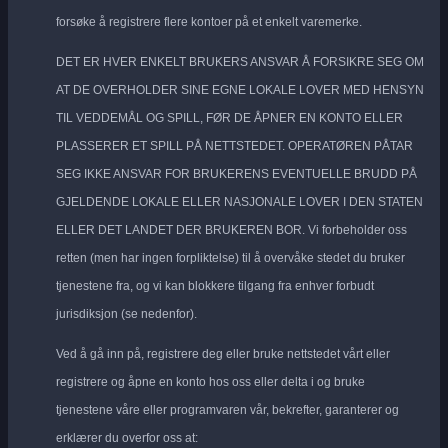
forsøke å registrere flere kontoer på et enkelt varemerke.
DET ER HVER ENKELT BRUKERS ANSVAR Å FORSIKRE SEG OM
AT DE OVERHOLDER SINE EGNE LOKALE LOVER MED HENSYN
TIL VEDDEMÅL OG SPILL, FØR DE ÅPNER EN KONTO ELLER
PLASSERER ET SPILL PÅ NETTSTEDET. OPERATØREN PÅTAR
SEG IKKE ANSVAR FOR BRUKERENS EVENTUELLE BRUDD PÅ
GJELDENDE LOKALE ELLER NASJONALE LOVER I DEN STATEN
ELLER DET LANDET DER BRUKEREN BOR. Vi forbeholder oss
retten (men har ingen forpliktelse) til å overvåke stedet du bruker
tjenestene fra, og vi kan blokkere tilgang fra enhver forbudt
jurisdiksjon (se nedenfor).
Ved å gå inn på, registrere deg eller bruke nettstedet vårt eller
registrere og åpne en konto hos oss eller delta i og bruke
tjenestene våre eller programvaren vår, bekrefter, garanterer og
erklærer du overfor oss at: