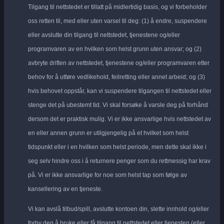
Tilgang til nettstedet er tillatt på midlertidig basis, og vi forbeholder
oss retten til, med eller uten varsel til deg: (1) å endre, suspendere
eller avslutte din tilgang til nettstedet, tjenestene og/eller
programvaren av en hvilken som helst grunn uten ansvar; og (2)
avbryte driften av nettstedet, tjenestene og/eller programvaren etter
behov for å utføre vedlikehold, feilretting eller annet arbeid; og (3)
hvis behovet oppstår, kan vi suspendere tilgangen til nettstedet eller
stenge det på ubestemt tid. Vi skal forsøke å varsle deg på forhånd
dersom det er praktisk mulig. Vi er ikke ansvarlige hvis nettstedet av
en eller annen grunn er utilgjengelig på et hvilket som helst
tidspunkt eller i en hvilken som helst periode, men dette skal ikke i
seg selv hindre oss i å returnere penger som du rettmessig har krav
på. Vi er ikke ansvarlige for noe som helst tap som følge av
kansellering av en tjeneste.
Vi kan avslå tilbud/spill, avslutte kontoen din, slette innhold og/eller
forby deg å bruke eller få tilgang til nettstedet eller tjenesten (eller