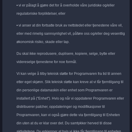
• vi er pålagt å gjøre det for å overholde våre juridiske og/eller
regulatoriske forpliktelser, eller
• vi anser at din fortsatte bruk av nettstedet eller tjenestene våre vil,
eller med rimelig sannsynlighet vil, påføre oss og/eller deg vesentlig
økonomisk risiko, skade eller tap.
Du skal ikke reprodusere, duplisere, kopiere, selge, bytte eller
videreselge tjenestene for noe formål.
Vi kan velge å tilby teknisk støtte for Programvaren fra tid til annen
etter eget skjønn. Slik teknisk støtte kan kreve at vi får fjerntilgang til
din personlige datamaskin eller enhet som Programvaren er
installert på ("Enhet"). Hvis og når vi oppdaterer Programvaren eller
distribuerer patcher, oppdateringer og modifikasjoner til
Programvaren, kan vi også gjøre dette via fjerntilgang til Enheten
din uten at du er klar over det. Du samtykker herved til disse
aktivitetene. Du erkjenner at hvis vi ikke får fjerntilgang til enheten