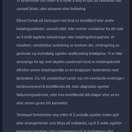
Vi forbeholder oss retten til å slutte å tilby et spill på nettstedet vårt,
uansett årsak, uten advarsel eller forklaring.
Ethvert forsøk på bedrageri ved bruk av kredittkort eller andre
betalingsmetoder, uansett utfall, eller enhver unnlatelse fra din side
av å innfri legitime belastninger eller betalingsforespørsler, vil
resultere i umiddelbar avslutning av kontoen din, inndragning av
gevinster og sivilrettslig og/eller strafferettslig forfølgelse. Vi er ikke
ansvarlige for tap som skyldes uautorisert bruk av betalingskortet
ditt eller annen betalingsmåte av en tredjepart i forbindelse med
tjenestene. Du må umiddelbart varsle oss om eventuelle endringer i
kontonummeret til kredittkortet ditt, dets utløpsdato og/eller
faktureringsadresse, eller hvis kredittkortet ditt utløper eller av en
eller annen grunn blir kansellert.
Selskapet forbeholder seg retten til å avslutte og/eller endre spill
eller arrangementer som tilbys på nettstedet, og til å nekte og/eller
begrense innsatser. Vær oppmerksom på at produktene våre