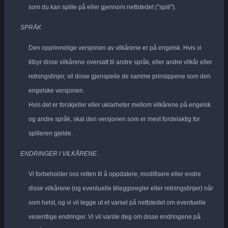
som du kan spille på eller gjennom nettstedet ("spill").
SPRÅK
Den opprinnelige versjonen av vilkårene er på engelsk. Hvis vi
tilbyr disse vilkårene oversatt til andre språk, eller andre vilkår eller
retningslinjer, vil disse gjenspeile de samme prinsippene som den
engelske versjonen.
Hvis det er forskjeller eller uklarheter mellom vilkårene på engelsk
og andre språk, skal den versjonen som er mest fordelaktig for
spilleren gjelde.
ENDRINGER I VILKÅRENE
.
Vi forbeholder oss retten til å oppdatere, modifisere eller endre
disse vilkårene (og eventuelle tilleggsregler eller retningslinjer) når
som helst, og vi vil legge ut et varsel på nettstedet om eventuelle
vesentlige endringer. Vi vil varsle deg om disse endringene på