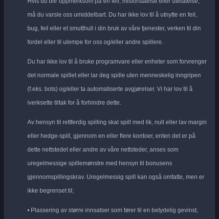
Hvis du blir oppmerksom på en feil, misforståelse eller utelatelse,
må du varsle oss umiddelbart. Du har ikke lov til å utnytte en feil,
bug, feil eller et smutthull i din bruk av våre tjenester, verken til din
fordel eller til ulempe for oss og/eller andre spillere.
Du har ikke lov til å bruke programvare eller enheter som forvrenger
det normale spillet eller lar deg spille uten menneskelig inngripen
(f.eks. bots) og/eller ta automatiserte avgjørelser. Vi har lov til å
iverksette tiltak for å forhindre dette.
Av hensyn til rettferdig spilling skal spill med lik, null eller lav margin
eller hedge-spill, gjennom en eller flere kontoer, enten det er på
dette nettstedet eller andre av våre nettsteder, anses som
uregelmessige spillemønstre med hensyn til bonusens
gjennomspillingskrav. Uregelmessig spill kan også omfatte, men er
ikke begrenset til;
• Plassering av større innsatser som fører til en betydelig gevinst,