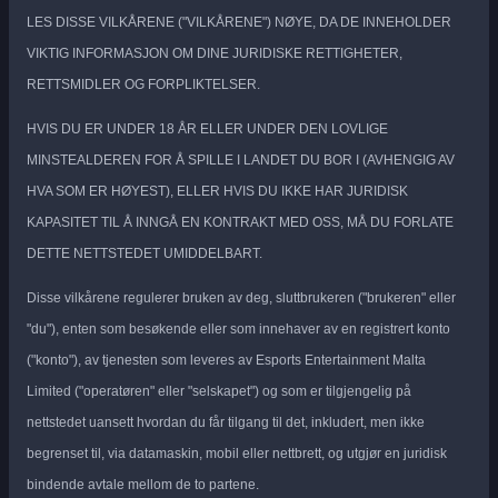
LES DISSE VILKÅRENE ("VILKÅRENE") NØYE, DA DE INNEHOLDER
VIKTIG INFORMASJON OM DINE JURIDISKE RETTIGHETER,
RETTSMIDLER OG FORPLIKTELSER.
HVIS DU ER UNDER 18 ÅR ELLER UNDER DEN LOVLIGE
MINSTEALDEREN FOR Å SPILLE I LANDET DU BOR I (AVHENGIG AV
HVA SOM ER HØYEST), ELLER HVIS DU IKKE HAR JURIDISK
KAPASITET TIL Å INNGÅ EN KONTRAKT MED OSS, MÅ DU FORLATE
DETTE NETTSTEDET UMIDDELBART.
Disse vilkårene regulerer bruken av deg, sluttbrukeren ("brukeren" eller
"du"), enten som besøkende eller som innehaver av en registrert konto
("konto"), av tjenesten som leveres av Esports Entertainment Malta
Limited ("operatøren" eller "selskapet") og som er tilgjengelig på
nettstedet uansett hvordan du får tilgang til det, inkludert, men ikke
begrenset til, via datamaskin, mobil eller nettbrett, og utgjør en juridisk
bindende avtale mellom de to partene.