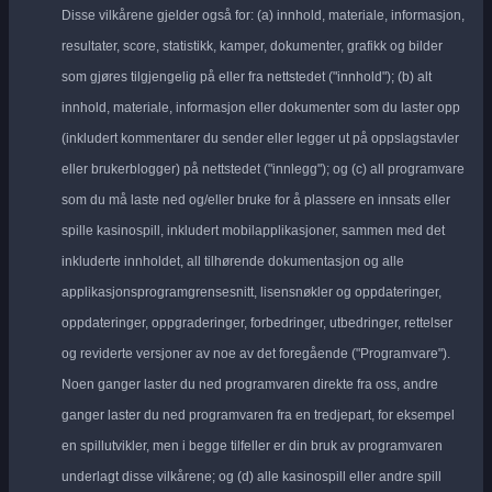
Disse vilkårene gjelder også for: (a) innhold, materiale, informasjon,
resultater, score, statistikk, kamper, dokumenter, grafikk og bilder
som gjøres tilgjengelig på eller fra nettstedet ("innhold"); (b) alt
innhold, materiale, informasjon eller dokumenter som du laster opp
(inkludert kommentarer du sender eller legger ut på oppslagstavler
eller brukerblogger) på nettstedet ("innlegg"); og (c) all programvare
som du må laste ned og/eller bruke for å plassere en innsats eller
spille kasinospill, inkludert mobilapplikasjoner, sammen med det
inkluderte innholdet, all tilhørende dokumentasjon og alle
applikasjonsprogramgrensesnitt, lisensnøkler og oppdateringer,
oppdateringer, oppgraderinger, forbedringer, utbedringer, rettelser
og reviderte versjoner av noe av det foregående ("Programvare").
Noen ganger laster du ned programvaren direkte fra oss, andre
ganger laster du ned programvaren fra en tredjepart, for eksempel
en spillutvikler, men i begge tilfeller er din bruk av programvaren
underlagt disse vilkårene; og (d) alle kasinospill eller andre spill