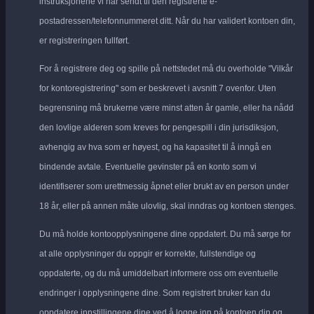
instruksjonene vi har sendt til den registrerte e-
postadressen/telefonnummeret ditt. Når du har validert kontoen din,
er registreringen fullført.
For å registrere deg og spille på nettstedet må du overholde "Vilkår
for kontoregistrering" som er beskrevet i avsnitt 7 ovenfor. Uten
begrensning må brukerne være minst atten år gamle, eller ha nådd
den lovlige alderen som kreves for pengespill i din jurisdiksjon,
avhengig av hva som er høyest, og ha kapasitet til å inngå en
bindende avtale. Eventuelle gevinster på en konto som vi
identifiserer som urettmessig åpnet eller brukt av en person under
18 år, eller på annen måte ulovlig, skal inndras og kontoen stenges.
Du må holde kontoopplysningene dine oppdatert. Du må sørge for
at alle opplysninger du oppgir er korrekte, fullstendige og
oppdaterte, og du må umiddelbart informere oss om eventuelle
endringer i opplysningene dine. Som registrert bruker kan du
oppdatere innstillingene dine ved å logge inn på kontoen din og