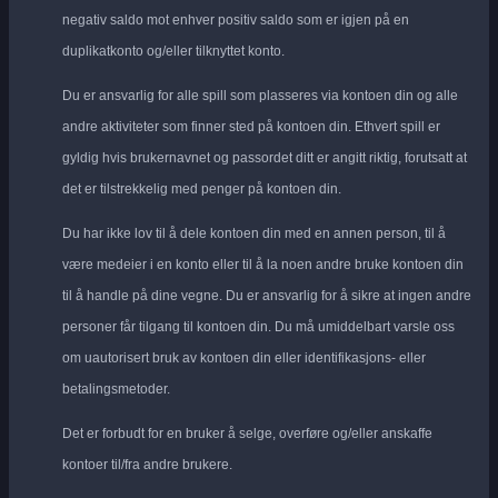
negativ saldo mot enhver positiv saldo som er igjen på en
duplikatkonto og/eller tilknyttet konto.
Du er ansvarlig for alle spill som plasseres via kontoen din og alle
andre aktiviteter som finner sted på kontoen din. Ethvert spill er
gyldig hvis brukernavnet og passordet ditt er angitt riktig, forutsatt at
det er tilstrekkelig med penger på kontoen din.
Du har ikke lov til å dele kontoen din med en annen person, til å
være medeier i en konto eller til å la noen andre bruke kontoen din
til å handle på dine vegne. Du er ansvarlig for å sikre at ingen andre
personer får tilgang til kontoen din. Du må umiddelbart varsle oss
om uautorisert bruk av kontoen din eller identifikasjons- eller
betalingsmetoder.
Det er forbudt for en bruker å selge, overføre og/eller anskaffe
kontoer til/fra andre brukere.