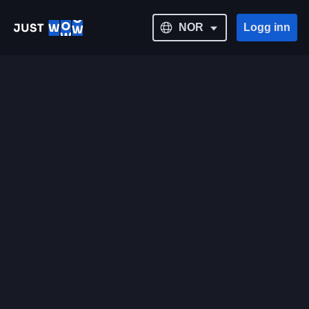
NOR
Logg inn