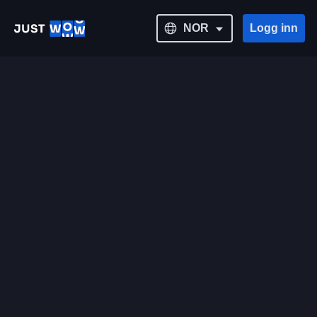
NOR
Logg inn