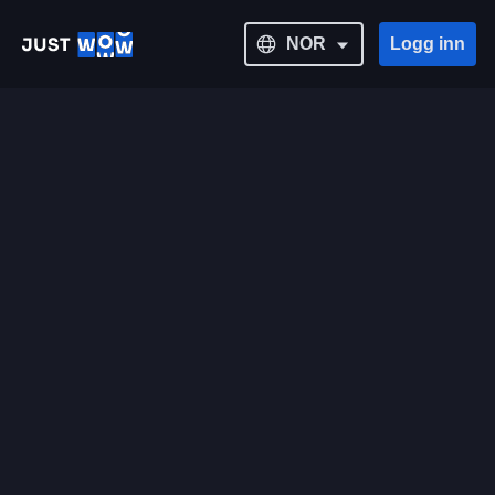
NOR
Logg inn