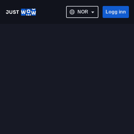
NOR
Logg inn