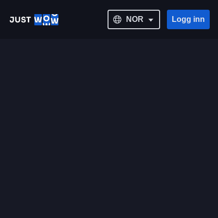
NOR
Logg inn